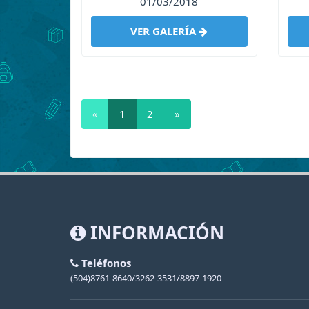
01/03/2018
VER GALERÍA
«
1
2
»
INFORMACIÓN
Teléfonos
(504)8761-8640/3262-3531/8897-1920